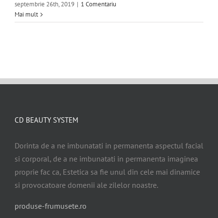
septembrie 26th, 2019
|
1 Comentariu
Mai mult
CD BEAUTY SYSTEM
Dorinta de a ne imbunatati in permanenta aspectul facial
si corporal, de a ne imbunatati in permanenta imaginea
proprie fac ca, Estetica sa fie unul din cele mai dinamice
si provocatoare domenii ale zilelor noastre.
produse-frumusete.ro