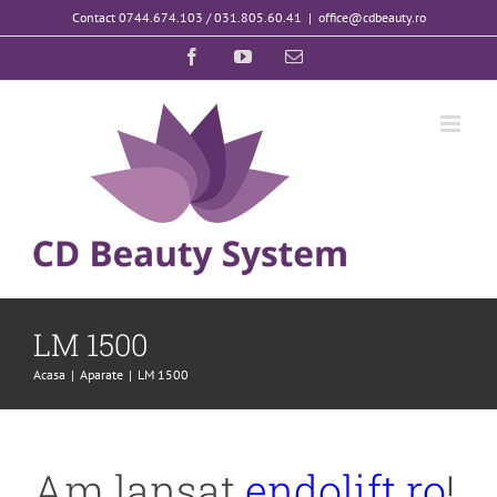
Skip
Contact 0744.674.103 / 031.805.60.41
|
office@cdbeauty.ro
to
Facebook
YouTube
E-
content
mail:
LM 1500
Acasa
Aparate
LM 1500
Am lansat
endolift.ro
!