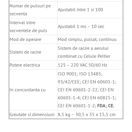
Numar de pulsuri pe
Ajustabil intre 1 si 100
secventa
Interval intre
Ajustabil 1 ms – 10 sec
secventele de puls
Mod de operare
Mod simplu, pulsat, continuu
Sistem de racire a aerului
Sistem de racire
combinat cu Celule Peltier
Putere electrica
125 – 220 VAC 50/60 Hz
ISO 9001; ISO 13485;
93/42/CEE; CEI EN 60601-1;
In concordanta cu
CEI EN 60601-2-22; CEI EN
60601-1-4; CEI EN 60825-1;
CEI EN 60601-1-2;
FDA;
CE.
Greutate si dimensiuni
8,5 kg – 30,5 x 35 x 15,5 cm