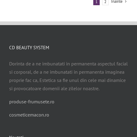
Inainte
1
2
CD BEAUTY SYSTEM
Dorinta de a ne imbunatati in permanenta aspectul facial
si corporal, de a ne imbunatati in permanenta imaginea
proprie fac ca, Estetica sa fie unul din cele mai dinamice
si provocatoare domenii ale zilelor noastre.
produse-frumusete.ro
cosmeticemacon.ro