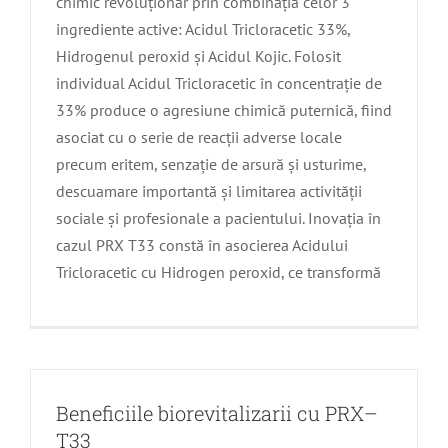
chimic revoluționar prin combinația celor 3
ingrediente active: Acidul Tricloracetic 33%,
Hidrogenul peroxid și Acidul Kojic. Folosit
individual Acidul Tricloracetic în concentrație de
33% produce o agresiune chimică puternică, fiind
asociat cu o serie de reacții adverse locale
precum eritem, senzație de arsură și usturime,
descuamare importantă și limitarea activității
sociale și profesionale a pacientului. Inovația în
cazul PRX T33 constă în asocierea Acidului
Tricloracetic cu Hidrogen peroxid, ce transformă
Beneficiile biorevitalizarii cu PRX–
T33