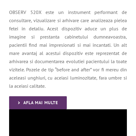
OBSERV 520X este un instrument performant de
consultare, vizualizare si arhivare care analizeaza pielea
fetei in detaliu. Acest dispozitiv aduce un plus de
imagine si prestanta cabinetului dumneavoastra,
pacientii find mai impresionati si mai incantati. Un alt
mare avantaj al acestui dispozitiv este reprezentat de
arhivarea si documentarea evolutiei pacientului la toate
vizitele. Pozele de tip “before and after” vor fi mereu din
aceleasi unghiuri, cu aceiasi luminozitate, fara umbre si
la aceiasi calitate.
AFLA MAI MULTE