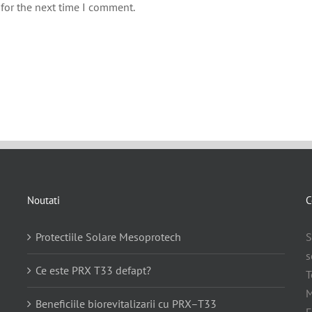
for the next time I comment.
Noutati
C
Protectiile Solare Mesoprotech
S
s
Ce este PRX T33 defapt?
T
M
Beneficiile biorevitalizarii cu PRX–T33
E