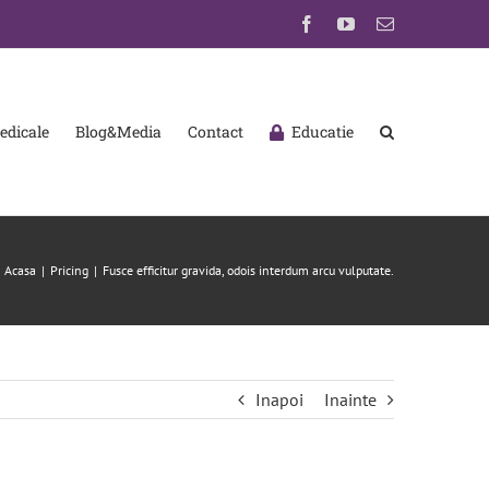
Facebook
YouTube
E-
mail:
dicale
Blog&Media
Contact
Educatie
Acasa
Pricing
Fusce efficitur gravida, odois interdum arcu vulputate.
Inapoi
Inainte