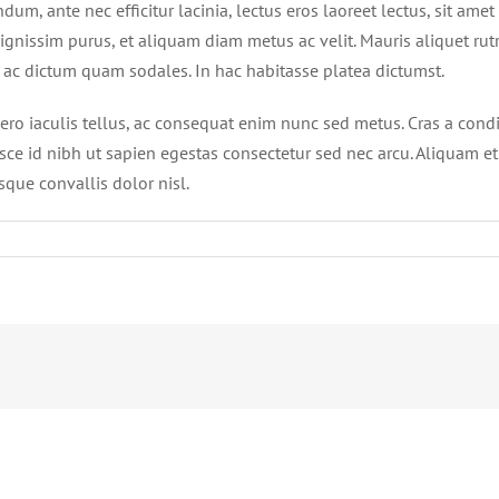
m, ante nec efficitur lacinia, lectus eros laoreet lectus, sit amet 
ui dignissim purus, et aliquam diam metus ac velit. Mauris aliquet r
sis, ac dictum quam sodales. In hac habitasse platea dictumst.
ro iaculis tellus, ac consequat enim nunc sed metus. Cras a condi
. Fusce id nibh ut sapien egestas consectetur sed nec arcu. Aliquam e
sque convallis dolor nisl.