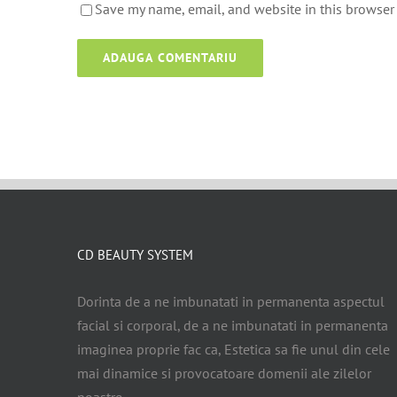
Save my name, email, and website in this browser 
CD BEAUTY SYSTEM
Dorinta de a ne imbunatati in permanenta aspectul
facial si corporal, de a ne imbunatati in permanenta
imaginea proprie fac ca, Estetica sa fie unul din cele
mai dinamice si provocatoare domenii ale zilelor
noastre.