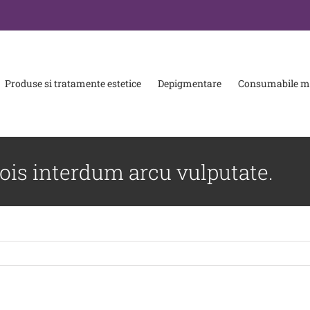
Produse si tratamente estetice
Depigmentare
Consumabile me
dois interdum arcu vulputate.