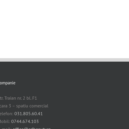
ompanie
tr. Traian nr. 2 bl. F1
cara 3 – spatiu comercial
elefon:
031.805.60.41
obil:
0744.674.103
-mail:
office@cdbeauty.ro