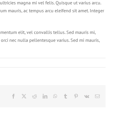
ultricies magna mi vel felis. Quisque ut varius arcu.
utrum mauris, ac tempus arcu eleifend sit amet. Integer
mentum elit, vel convallis tellus. Sed mauris mi,
t orci nec nulla pellentesque varius. Sed mi mauris,
Facebook
X
Reddit
LinkedIn
WhatsApp
Tumblr
Pinterest
Vk
E-
mail: